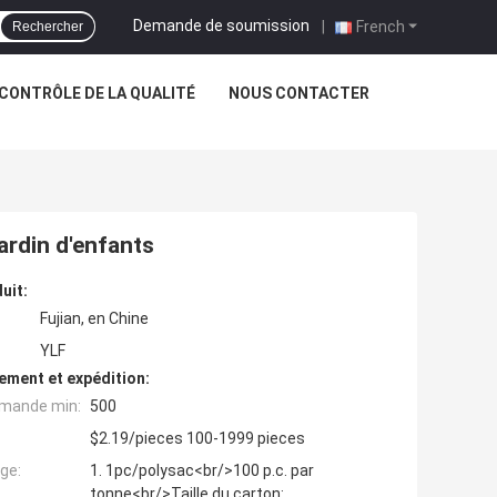
Demande de soumission
|
French
Rechercher
CONTRÔLE DE LA QUALITÉ
NOUS CONTACTER
ardin d'enfants
uit:
Fujian, en Chine
YLF
ement et expédition:
mande min:
500
$2.19/pieces 100-1999 pieces
ge:
1. 1pc/polysac<br/>100 p.c. par
tonne<br/>Taille du carton: