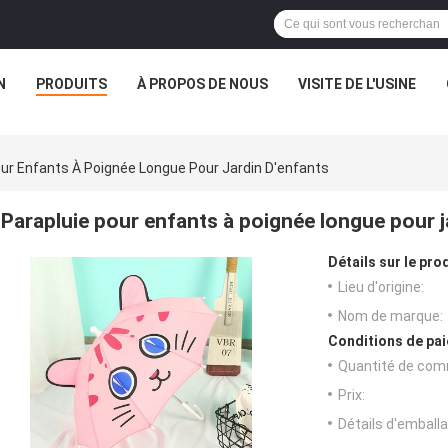
N
PRODUITS
À PROPOS DE NOUS
VISITE DE L'USINE
our Enfants À Poignée Longue Pour Jardin D'enfants
Parapluie pour enfants à poignée longue pour j
Détails sur le prod
Lieu d'origine:
Nom de marque:
Conditions de pai
Quantité de com
Prix:
Détails d'emballa