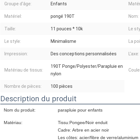
Groupe d'âge:
Enfants
Matér
Matériel:
pongé 190T
Nom:
Taille:
11 pouces * 10k
Le sty
Le style:
Minimalisme
La po
Impression:
Des conceptions personnalisées
L'axe:
190T Ponge/Polyester/Parapluie en
Matériau de tissus:
Coule
nylon
Nombre de pièces:
100 pièces
Description du produit
Nom du produit:
parapluie pour enfants
Matériau:
Tissu:Pongee/Noir enduit
Cadre: Arbre en acier noir
Les côtes: acier/fibre de verre/aluminium