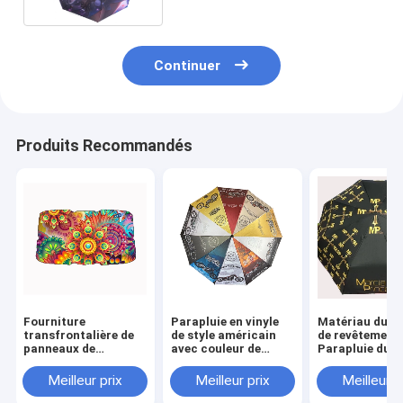
Continuer
Produits Recommandés
Fourniture
Parapluie en vinyle
Matériau du p
transfrontalière de
de style américain
de revêtement 
panneaux de
avec couleur de
Parapluie du d
revêtement de
transfert de chaleur
du milieu 21 "*
couleur
et logo personnalisé
pour la
Meilleur prix
Meilleur prix
Meilleur p
personnalisés
personnalisati
matériau Parapluie
marché