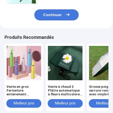
Continuer
Produits Recommandés
Vente en gros
Vente à chaud 3
Grosse poigné
Fermeture
Plâtre automatique
serrure ronde
entièrement
à fleurs multicolore
avec vinyle Ea
automatique
UV Bloc parapluie de
Hang Full
Manche à
mode étanche au
Automatique
Meilleur prix
Meilleur prix
Meilleur p
verrouillage triple
vent
Parapluie UV à
pliable Multi Colors
l'épreuve du ve