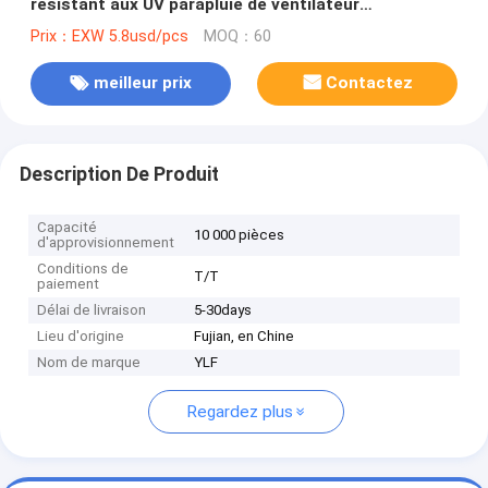
résistant aux UV parapluie de ventilateur
imperméable 41 In Dia parapluie de soleil extérieur
Prix：EXW 5.8usd/pcs
MOQ：60
parapluie de ventilateur
meilleur prix
Contactez
Description De Produit
Capacité
10 000 pièces
d'approvisionnement
Conditions de
T/T
paiement
Délai de livraison
5-30days
Lieu d'origine
Fujian, en Chine
Nom de marque
YLF
Regardez plus