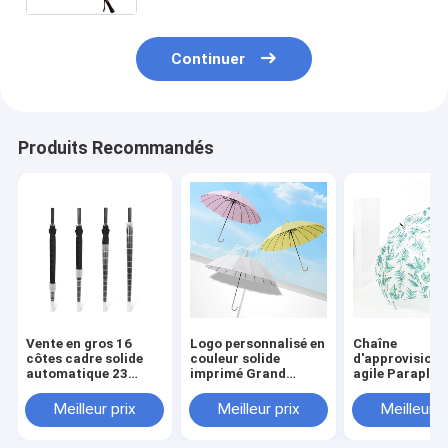
soleil extérieur parapluie de
ventilateur
Continuer
Produits Recommandés
Vente en gros 16
Logo personnalisé en
Chaîne
côtes cadre solide
couleur solide
d'approvision
automatique 23
imprimé Grand
agile Paraplui
pouces parapluie
parapluie droit avec
droite à poign
droit avec étui
boîtier étanche
bois Parapluie
Meilleur prix
Meilleur prix
Meilleur p
étanche
Garder sec parapluie
mode automat
extérieure
ouverte étanc