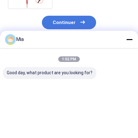
Continuer
Mia
Produits Recommandés
1:02 PM
Good day, what product are you looking for?
Tout en une fonction
Cadre de parapluie à
21 pouces * 24
Automatique porte-
l'envers de 105 cm de
parapluies cad
parapluie à soleil
diamètre ouvert avec
fibre de verre
ouvert avec tête de
une tige moyenne
résistant à la r
parapluie triple
enduite de fer et une
dureté ouverte
Meilleur prix
Meilleur prix
Meilleur p
tige en fibre de verre
parapluie à ma