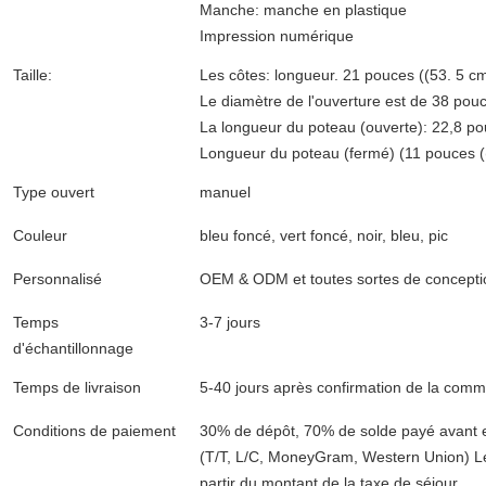
Manche: manche en plastique
Impression numérique
Taille:
Les côtes: longueur. 21 pouces ((53. 5 c
Le diamètre de l'ouverture est de 38 pou
La longueur du poteau (ouverte): 22,8 p
Longueur du poteau (fermé) (11 pouces 
Type ouvert
manuel
Couleur
bleu foncé, vert foncé, noir, bleu, pic
Personnalisé
OEM & ODM et toutes sortes de concepti
Laisser un message
Temps
3-7 jours
Nous vous rappellerons bientôt!
d'échantillonnage
Temps de livraison
5-40 jours après confirmation de la comma
Conditions de paiement
30% de dépôt, 70% de solde payé avant 
(T/T, L/C, MoneyGram, Western Union) Le 
partir du montant de la taxe de séjour.