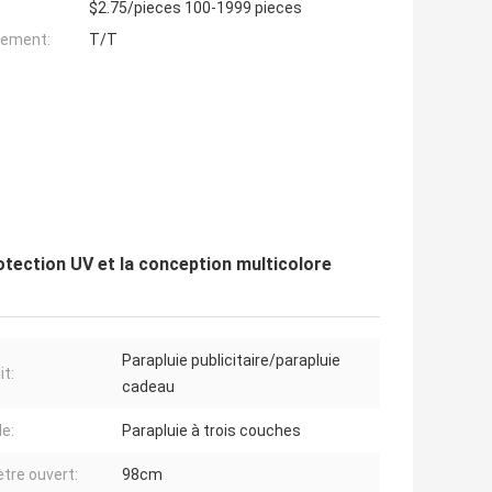
$2.75/pieces 100-1999 pieces
iement:
T/T
otection UV et la conception multicolore
Parapluie publicitaire/parapluie
it:
cadeau
e:
Parapluie à trois couches
tre ouvert:
98cm