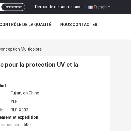
Demande de soumission
|
French
Recherche
CONTRÔLE DE LA QUALITÉ
NOUS CONTACTER
Conception Multicolore
 pour la protection UV et la
uit:
Fujian, en Chine
YLF
e:
RLF-X303
ement et expédition:
mande min:
500