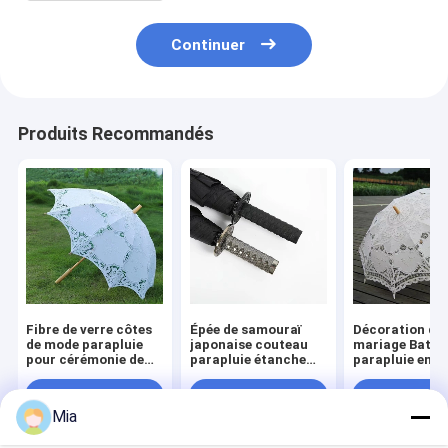
Continuer
Produits Recommandés
Fibre de verre côtes
Épée de samouraï
Décoration de
de mode parapluie
japonaise couteau
mariage Batte
pour cérémonie de
parapluie étanche
parapluie en d
mariage dentelle
créative femme
avec logo
faveurs de mariage
homme voiture
personnalisé e
Meilleur prix
Meilleur prix
Meilleur p
parapluies
grand parapluie
cadre en fibre 
Mia
verre