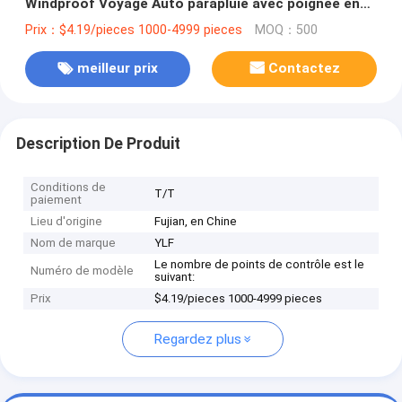
Windproof Voyage Auto parapluie avec poignée en
plastique
Prix：$4.19/pieces 1000-4999 pieces
MOQ：500
meilleur prix
Contactez
Description De Produit
Conditions de
T/T
paiement
Lieu d'origine
Fujian, en Chine
Nom de marque
YLF
Le nombre de points de contrôle est le
Numéro de modèle
suivant:
Prix
$4.19/pieces 1000-4999 pieces
Regardez plus