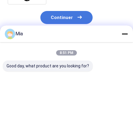
Continuer
Mia
Produits Recommandés
8:51 PM
Good day, what product are you looking for?
Design frais feuille
Conception spéciale
Vente à chaud
de cerisier poignée
16 côtes
pliage automa
en bois parapluie
Automatique
conception
droite automatique
parapluie droit avec
mécanique poi
ouverte imperméable
boîtier imperméable
parapluie UV b
Meilleur prix
Meilleur prix
Meilleur p
à l'eau parapluie de
Garder sec Logo
parapluie
mode
personnalisé