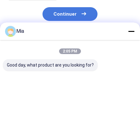
Continuer
Mia
Produits Recommandés
2:05 PM
Good day, what product are you looking for?
Plages publicitaires
Parapluie
Parapluie anti
parapluie magie
publicitaire à
pliable à 3 po
bricolage peinture à
commande manuelle
ouverte entiè
l'huile Art pour la
avec impression de
automatique à
protection solaire
logo personnalisé et
l'épreuve du ve
Meilleur prix
Meilleur prix
Meilleur p
féminine
arbre en fibre de
avec logo
verre
personnalisé