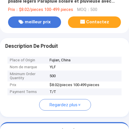
pliable légers Parapluie solaire et pluvieuse avec
protection UV
Prix：$8.02/pieces 100-499 pieces
MOQ：500
meilleur prix
Contactez
Description De Produit
Place of Origin
Fujian, China
Nom de marque
YLF
Minimum Order
500
Quantity
Prix
$8.02/pieces 100-499 pieces
Payment Terms
T/T
Regardez plus