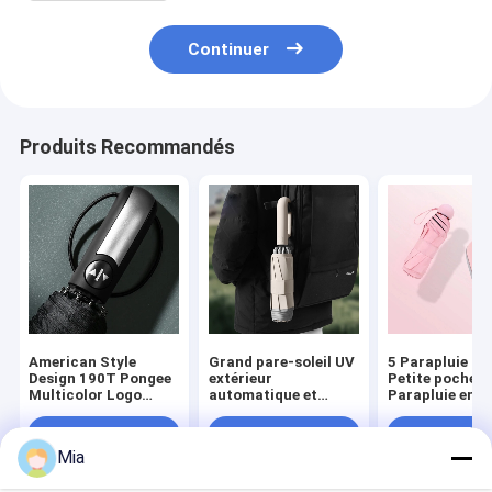
Continuer
Produits Recommandés
American Style
Grand pare-soleil UV
5 Parapluie pli
Design 190T Pongee
extérieur
Petite poche
Multicolor Logo
automatique et
Parapluie ensol
personnalisé 3
parapluie parfait
et pluvieuse 
parapluie pliable
pour les adultes en
Conception do
Meilleur prix
Meilleur prix
Meilleur p
pour l'extérieur
déplacement
écran solaire
Mia