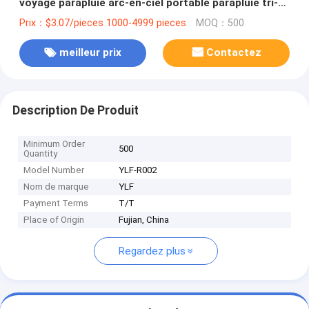
voyage parapluie arc-en-ciel portable parapluie tri-
pliée
Prix：$3.07/pieces 1000-4999 pieces
MOQ：500
meilleur prix
Contactez
Description De Produit
Minimum Order
500
Quantity
Model Number
YLF-R002
Nom de marque
YLF
Payment Terms
T/T
Place of Origin
Fujian, China
Regardez plus