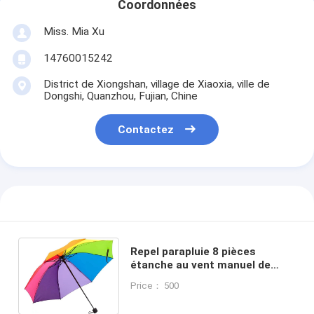
Coordonnées
Miss. Mia Xu
14760015242
District de Xiongshan, village de Xiaoxia, ville de
Dongshi, Quanzhou, Fujian, Chine
Contactez
Repel parapluie 8 pièces
étanche au vent manuel de
voyage parapluie arc-en-ciel
Price： 500
portable parapluie tri-pliée