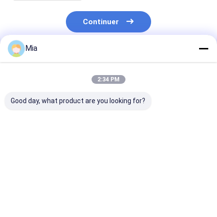
Continuer
Mia
Produits Recommandés
2:34 PM
Good day, what product are you looking for?
Logo personnalisé en
Parapluie à
Parapluie de
couleur solide
ventilateur avec bloc
publicité réali
imprimé Grand
UV imperméable à
ligne droite
parapluie droit avec
l'eau et au vent frais
Parapluie de g
boîtier étanche
Parapluie à charge
pliable Triplie
Meilleur prix
Meilleur prix
Meilleur p
Garder sec parapluie
de batterie
Parapluie Fab
extérieure
Set Logo